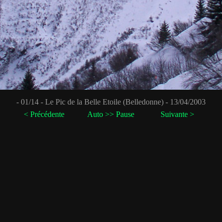
< Précédente
Auto >> Pause
Suivante >