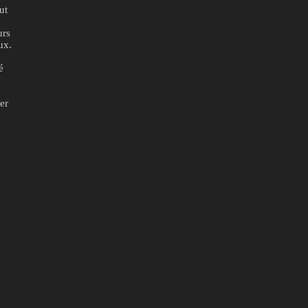
ut
urs
ux.
é
er