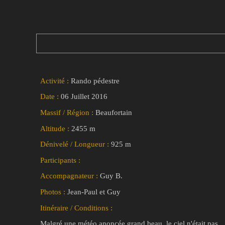
Activité :
Rando pédestre
Date :
06 Juillet 2016
Massif / Région :
Beaufortain
Altitude :
2455 m
Dénivelé / Longueur :
925 m
Participants :
Accompagnateur :
Guy B.
Photos :
Jean-Paul et Guy
Itinéraire / Conditions :
Malgré une météo anoncée grand beau, le ciel n'était pas