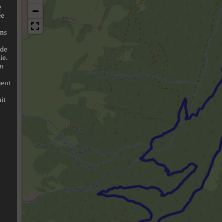
e
ée
ans
 de
ie.
en
ment
it