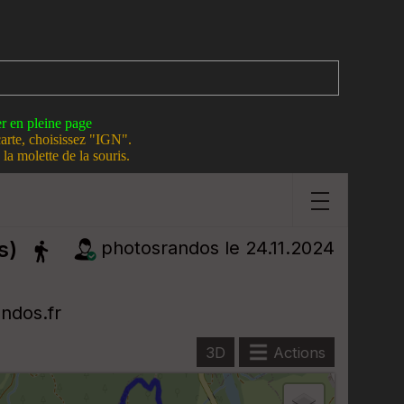
er en pleine page
carte, choisissez "IGN".
la molette de la souris.