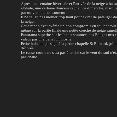
Après une semaine hivernale et l'arrivée de la neige à bass
altitude, une certaine douceur régnait ce dimanche, marqu
par un vent du sud soutenu
Il ne fallait pas monter trop haut pour éviter de patauger d
la neige.
Cette rando s'est avérée un bon compromis en foulant tout
même sur la partie finale une petite couche de neige ramoll
Panorama superbe sur les hauts sommets des Bauges mis 
valeur par une belle luminosité.
Petite halte au passage à la petite chapelle St Bernard, joli
décorée.
Le casse-croute ne s'est pas éternisé car le vent du sud n'éta
pas chaud.