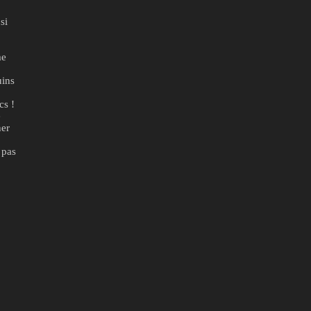
si
me
uins
cs !
e
ner
 pas