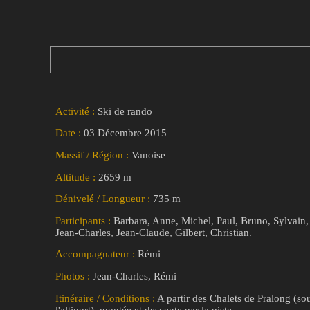
Activité :
Ski de rando
Date :
03 Décembre 2015
Massif / Région :
Vanoise
Altitude :
2659 m
Dénivelé / Longueur :
735 m
Participants :
Barbara, Anne, Michel, Paul, Bruno, Sylvain,
Jean-Charles, Jean-Claude, Gilbert, Christian.
Accompagnateur :
Rémi
Photos :
Jean-Charles, Rémi
Itinéraire / Conditions :
A partir des Chalets de Pralong (so
l'altiport), montée et descente par la piste.