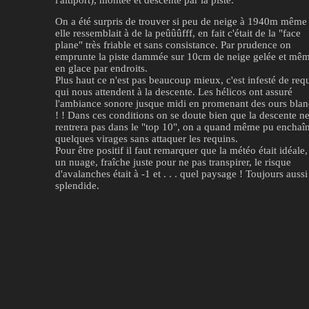
On a été surpris de trouver si peu de neige à 1940m même 
elle ressemblait à de la peûûûfff, en fait c'était de la "face
plane" très friable et sans consistance. Par prudence on
emprunte la piste dammée sur 10cm de neige gelée et mê
en glace par endroits.
Plus haut ce n'est pas beaucoup mieux, c'est infesté de req
qui nous attendent à la descente. Les hélicos ont assuré
l'ambiance sonore jusque midi en promenant des ours blan
! ! Dans ces conditions on se doute bien que la descente n
rentrera pas dans le "top 10", on a quand même pu enchaî
quelques virages sans attaquer les requins.
Pour être positif il faut remarquer que la météo était idéale,
un nuage, fraîche juste pour ne pas transpirer, le risque
d'avalanches était à -1 et . . . quel paysage ! Toujours aussi
splendide.