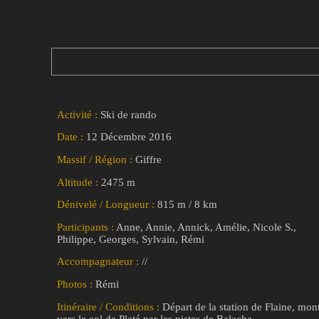
Activité :
Ski de rando
Date :
12 Décembre 2016
Massif / Région :
Giffre
Altitude :
2475 m
Dénivelé / Longueur :
815 m / 8 km
Participants :
Anne, Annie, Annick, Amélie, Nicole S.,
Philippe, Georges, Sylvain, Rémi
Accompagnateur :
//
Photos :
Rémi
Itinéraire / Conditions :
Départ de la station de Flaine, mon
vers le col de Platé par les pistes de Balacha.