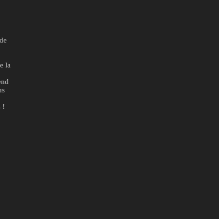
 de
e la
end
us
 !