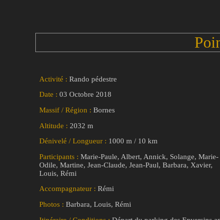
Poi
Activité :
Rando pédestre
Date :
03 Octobre 2018
Massif / Région :
Bornes
Altitude :
2032 m
Dénivelé / Longueur :
1000 m / 10 km
Participants :
Marie-Paule, Albert, Annick, Solange, Marie-
Odile, Martine, Jean-Claude, Jean-Paul, Barbara, Xavier,
Louis, Rémi
Accompagnateur :
Rémi
Photos :
Barbara, Louis, Rémi
Itinéraire / Conditions :
Départ du parking des Enversins a