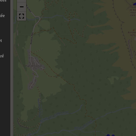
tée
t
iré