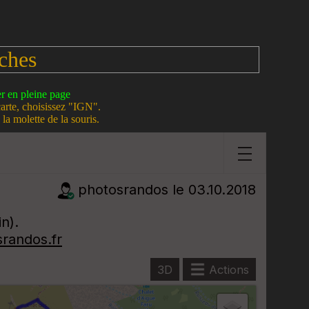
ches
er en pleine page
carte, choisissez "IGN".
la molette de la souris.