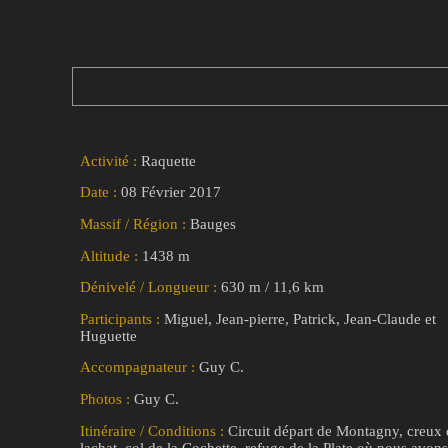
Activité :
Raquette
Date :
08 Février 2017
Massif / Région :
Bauges
Altitude :
1438 m
Dénivelé / Longueur :
630 m / 11,6 km
Participants :
Miguel, Jean-pierre, Patrick, Jean-Claude et
Huguette
Accompagnateur :
Guy C.
Photos :
Guy C.
Itinéraire / Conditions :
Circuit départ de Montagny, creux
lachat, col de la Cochette, refuge de la Plate où nous avons